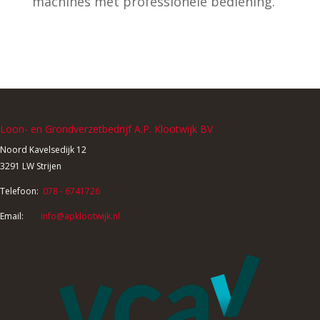
machines met professionele bediening.
Loon- en Grondverzetbedrijf A.P. Klootwijk BV
Noord Kavelsedijk 12
3291 LW Strijen
Telefoon:
078 - 6741726
Email:
info@apklootwijk.nl